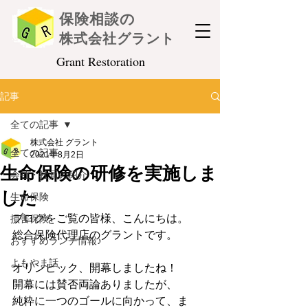
保険相談の
株式会社グラント
Grant Restoration
記事
全ての記事
株式会社 グラント
全ての記事
2021年8月2日
生命保険の研修を実施しま
会社・社員の紹介
した
生命保険
ブログをご覧の皆様、こんにちは。
損害保険
総合保険代理店のグラントです。
おすすめランチ情報♪
よもやま話
オリンピック、開幕しましたね！
開幕には賛否両論ありましたが、
純粋に一つのゴールに向かって、ま