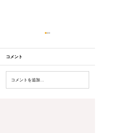
新型コロナウィルス感染
症に罹患された場合の保
険の使い方
ブログをご覧の皆様、こんに
コメント
ちは。 総合保険代理店のグラ
ントです。 新型コロナウィル
ス感染症、まだまだ落ち着く
コメントを追加…
【生命保険】変
気配がありませんね… 皆様
研修を実施しま
も、どうぞ引き続きご注意い
ただくとともに、 仮に罹患さ
れても、医療保険に加入され
ている場合は入院一時金又は
入院給付金...