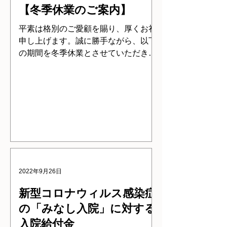
【冬季休業のご案内】
平素は格別のご愛顧を賜り、厚くお礼
申し上げます。誠に勝手ながら、以下
の期間を冬季休業とさせていただきま
す。 ■冬季休業期間： 令和7年12月27
日（土）～ 令和8年1月4日（日） ※令
和８月年1月5日(月)10時より、通常通
り営業いたします。 冬季休業期間中に
頂きましたお問い合わせにつきまして
は、令和8年1月5日(月)以降、順次対応
させていただきます。 お客様には大変
ご迷惑をおかけいたしますが、何卒ご
理解とご協力を賜りますようお願い申
2022年9月26日
し上げます。
新型コロナウィルス感染症
の「みなし入院」に対する
入院給付金