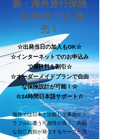
新・海外旅行保険
【off!(オフ)】発
売！
☆出発当日の加入もOK☆
☆インターネットでのお申込み
で保険料を割引☆
☆オーダーメイドプランで自由
な保険設計が可能！☆
☆24時間日本語サポート☆
海外では日本と比較して事故やト
ラブルに遭う可能性が高く、高額
な自己負担が発生するケースが見