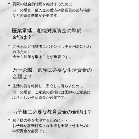
​＊
​貴院の社会的信用を維持するために・・・
万一の場合、借入金の返済や従業員の給与補償
などの資金準備が必要です。
医業承継、相続対策資金の準備
金額は？
​＊
ご子息など後継者にバトンタッチが円滑に行わ
れるために・・・
今から対策を取ることが重要です。
万一の際、遺族に必要な生活資金の
金額は？
​＊
生活の質を維持し、安心して暮らすために・・・
万一の場合、ご家族の皆様には医師のご家族に
ふさわしい生活資金が必要です。
お子様に必要な教育資金の金額は？
​＊
お子様の夢を実現するために・・・
お子様が将来目指される道を実現させるために
学資資金が必要です。