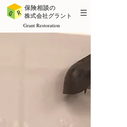
保険相談の
株式会社グラント
Grant Restoration