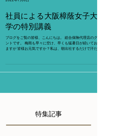
2022年7月8日
社員による大阪樟蔭女子大
学の特別講義
ブログをご覧の皆様、こんにちは。 総合保険代理店のグラ
ントです。 梅雨も早々に空け、早くも猛暑日が続いており
ますが 皆様お元気ですか？私は、朝出社するだけで汗だく
です(´Д｀ι) 熱中症も心配な時期、どうぞ皆さまご注意くだ
さいね。...
特集記事